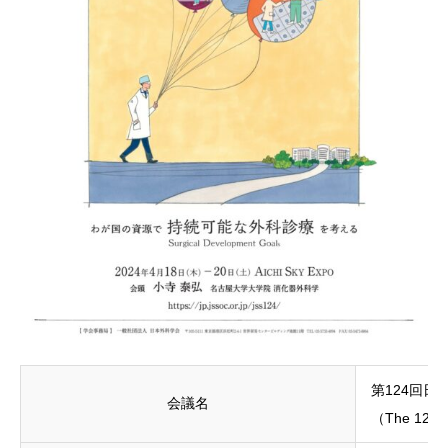
第124回
会議名
（The 124th 