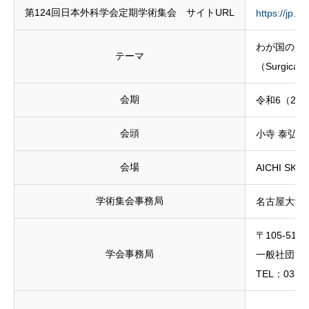
第124回日本外科学会定期学術集会 サイトURL
https://jp.js
わが国の資
テーマ
（Surgical 
会期
令和6（20
会頭
小寺 泰弘
会場
AICHI SKY
学術集会事務局
名古屋大学
〒105-5
学会事務局
一般社団法
TEL：03-573